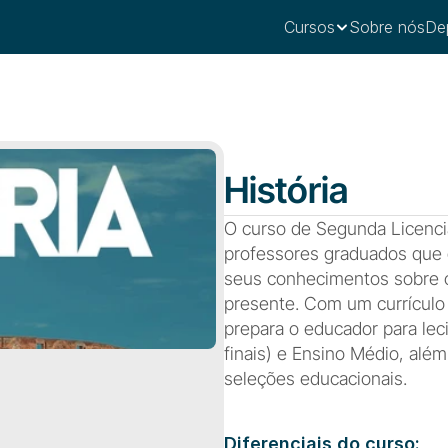
Cursos
Sobre nós
De
História
O curso de Segunda Licencia
professores graduados que 
seus conhecimentos sobre o
presente. Com um currículo a
prepara o educador para lec
finais) e Ensino Médio, além
seleções educacionais.
Diferenciais do curso: