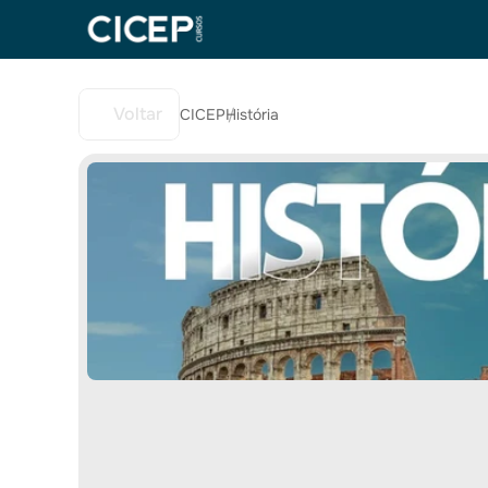
Voltar
CICEP
História
/