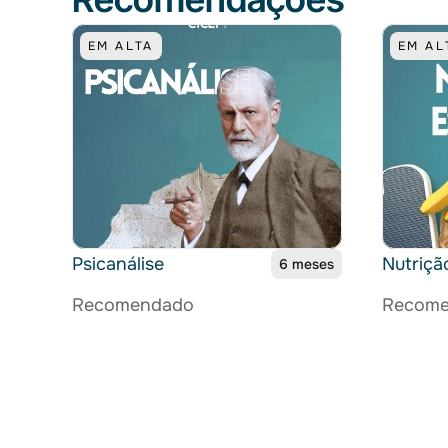
EM ALTA
EM AL
Psicanálise
Nutriçã
6 meses
Recomendado
Recom