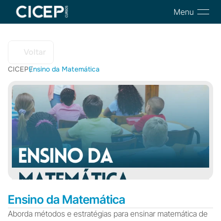
Menu
Voltar
CICEP
Ensino da Matemática
/
Ensino da Matemática
Aborda métodos e estratégias para ensinar matemática de 